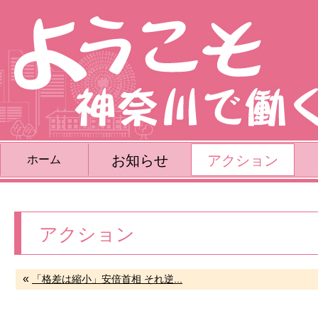
お知らせ
アクション
ホーム
アクション
«
「格差は縮小」安倍首相 それ逆...