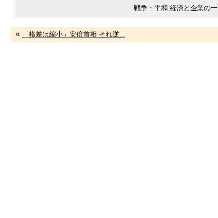
戦争・平和
,
経済と企業
の一
«
「格差は縮小」安倍首相 それ逆...