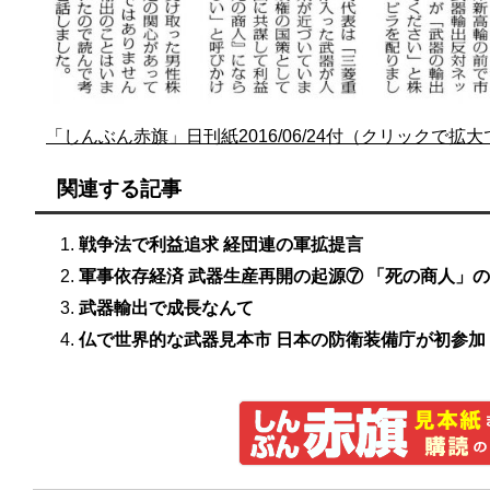
「しんぶん赤旗」日刊紙2016/06/24付（クリックで拡
関連する記事
戦争法で利益追求 経団連の軍拡提言
軍事依存経済 武器生産再開の起源⑦ 「死の商人」
武器輸出で成長なんて
仏で世界的な武器見本市 日本の防衛装備庁が初参加