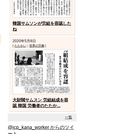
韓国サムソンが労組を容認した
ね
2020年5月8日
[
たたかい
｜
世界の労働
]
大財閥サムスン 労組結成を容
認 韓国 労働者のたたか...
一覧
@jcp_kana_worker からのツイ
ート