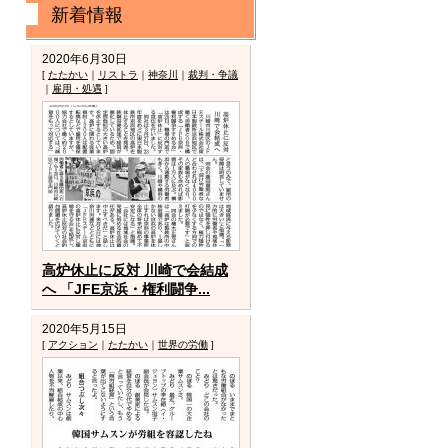
新着情報
2020年6月30日
[
たたかい
｜
リストラ
｜
神奈川
｜
裁判・争議
｜
雇用・処遇
]
高炉休止に反対 川崎で会結成
へ 「JFE京浜・権利闘争...
2020年5月15日
[
アクション
｜
たたかい
｜
世界の労働
]
は購読の申込み