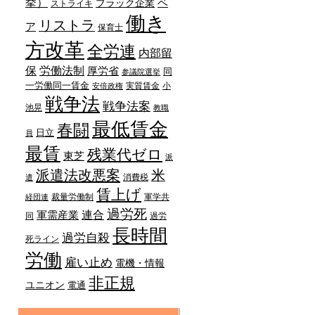
挙）
ベ
ブラック企業
ストライキ
働き
リストラ
ア
保育士
方改革
全労連
内部留
労働法制
保
厚労省
同
参議院選挙
一労働同一賃金
実質賃金
小
安倍政権
戦争法
戦争法案
池晃
教職
最低賃金
春闘
日立
員
最賃
残業代ゼロ
東芝
派
派遣法改悪案
米
消費税
遣
賃上げ
裁量労働制
軍学共
経団連
過労死
連合
軍需産業
同
過労
長時間
過労自殺
死ライン
労働
雇い止め
電機・情報
非正規
ユニオン
電通