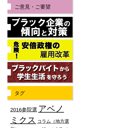
ご意見・ご要望
ブラック企業の傾向と
危険！安倍政権の雇用
ブラックバイトから学
タグ
アベノ
2016参院選
ミクス
コラム（地方選