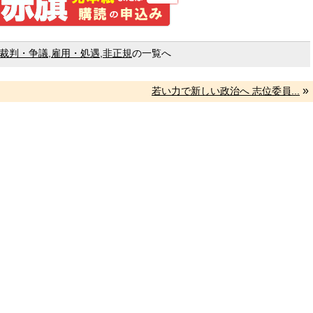
裁判・争議
,
雇用・処遇
,
非正規
の一覧へ
»
若い力で新しい政治へ 志位委員...