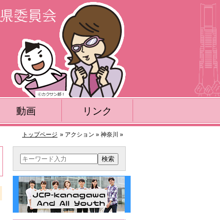
動画
リンク
トップページ
» アクション » 神奈川 »