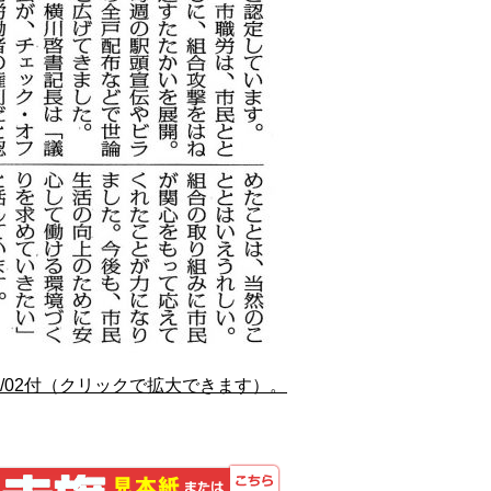
07/02付（クリックで拡大できます）。
しんぶん赤旗 見本紙また