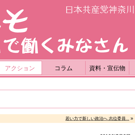
アクション
コラム
資料・宣伝物
»
若い力で新しい政治へ 志位委員...