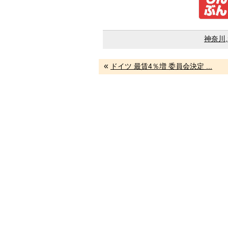
神奈川
,
«
ドイツ 最賃4％増 委員会決定 ...