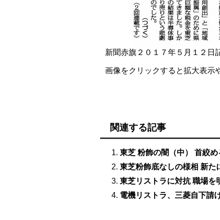
新聞赤旗２０１７年５月１２日
画像をクリックすると拡大表示
関連する記事
東芝 粉飾の闇（中） 首絞
東芝粉飾底なしの様相 新た
東芝リストラに対抗 職場を
電機リストラ、三菱自下請け