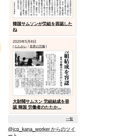
は購読の申込み
韓国サムソンが労組を容認した
ね
2020年5月8日
[
たたかい
｜
世界の労働
]
大財閥サムスン 労組結成を容
認 韓国 労働者のたたか...
一覧
@jcp_kana_worker からのツイ
ート