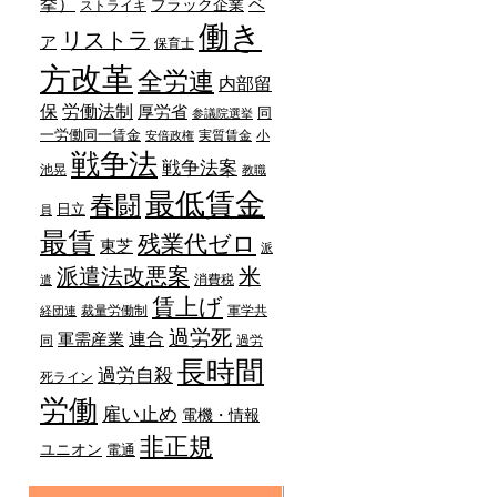
挙）
ベ
ブラック企業
ストライキ
働き
リストラ
ア
保育士
方改革
全労連
内部留
労働法制
保
厚労省
同
参議院選挙
一労働同一賃金
実質賃金
小
安倍政権
戦争法
戦争法案
池晃
教職
最低賃金
春闘
日立
員
最賃
残業代ゼロ
東芝
派
派遣法改悪案
米
消費税
遣
賃上げ
裁量労働制
軍学共
経団連
過労死
連合
軍需産業
同
過労
長時間
過労自殺
死ライン
労働
雇い止め
電機・情報
非正規
ユニオン
電通