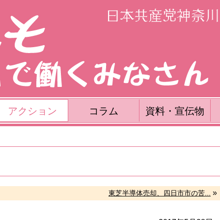
アクション
コラム
資料・宣伝物
»
東芝半導体売却、四日市市の苦...