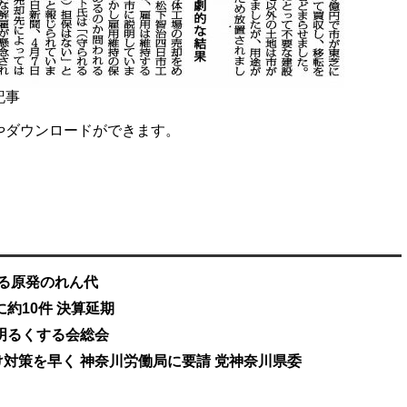
記事
やダウンロードができます。
める原発のれん代
に約10件 決算延期
明るくする会総会
対策を早く 神奈川労働局に要請 党神奈川県委