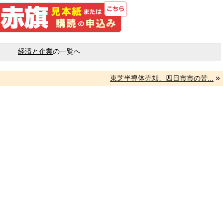
しんぶん赤旗 見本紙また
経済と企業
の一覧へ
»
東芝半導体売却、四日市市の苦...