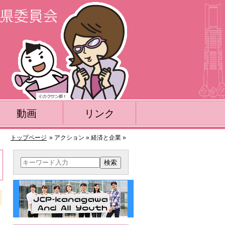
動画
リンク
トップページ
» アクション » 経済と企業 »