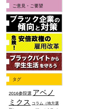
ご意見・ご要望
ブラック企業の傾向と
危険！安倍政権の雇用
ブラックバイトから学
タグ
アベノ
2016参院選
ミクス
コラム（地方選