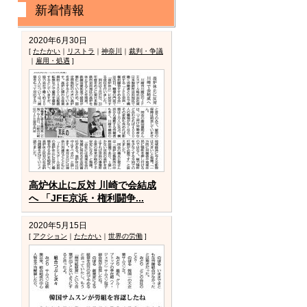
新着情報
2020年6月30日
[
たたかい
｜
リストラ
｜
神奈川
｜
裁判・争議
｜
雇用・処遇
]
高炉休止に反対 川崎で会結成
へ 「JFE京浜・権利闘争...
2020年5月15日
[
アクション
｜
たたかい
｜
世界の労働
]