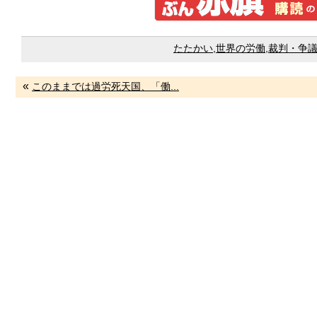
たたかい
,
世界の労働
,
裁判・争
«
このままでは過労死天国、「働...