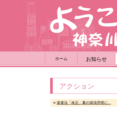
お知らせ
ホーム
アクション
«
派遣法「改正」案の採決恐慌に...