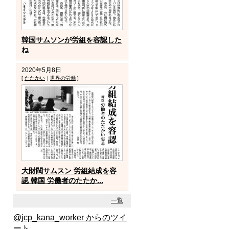
韓国サムソンが労組を容認した
ね
2020年5月8日
[
たたかい
｜
世界の労働
]
大財閥サムスン 労組結成を容
認 韓国 労働者のたたか...
一覧
@jcp_kana_worker からのツイ
ート