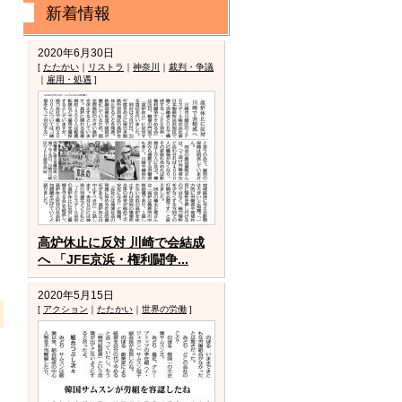
新着情報
2020年6月30日
[
たたかい
｜
リストラ
｜
神奈川
｜
裁判・争議
｜
雇用・処遇
]
は購読の申込み
高炉休止に反対 川崎で会結成
へ 「JFE京浜・権利闘争...
2020年5月15日
[
アクション
｜
たたかい
｜
世界の労働
]