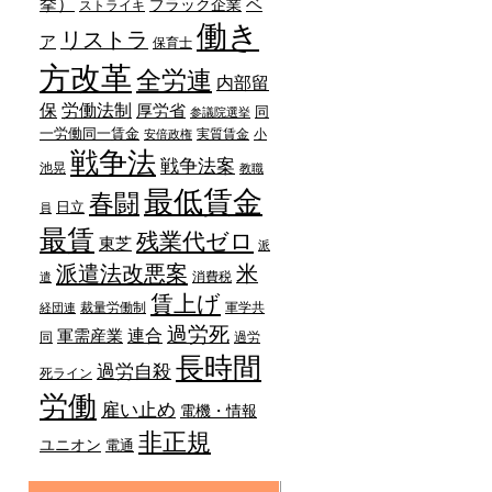
挙）
ベ
ブラック企業
ストライキ
働き
リストラ
ア
保育士
方改革
全労連
内部留
労働法制
保
厚労省
同
参議院選挙
一労働同一賃金
実質賃金
小
安倍政権
戦争法
戦争法案
池晃
教職
最低賃金
春闘
日立
員
最賃
残業代ゼロ
東芝
派
派遣法改悪案
米
消費税
遣
賃上げ
裁量労働制
軍学共
経団連
過労死
連合
軍需産業
同
過労
長時間
過労自殺
死ライン
労働
雇い止め
電機・情報
非正規
ユニオン
電通