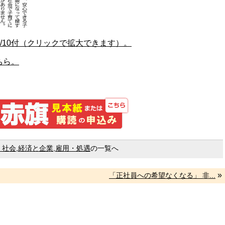
06/10付（クリックで拡大できます）。
ちら。
しんぶん赤旗 見本紙また
・社会
,
経済と企業
,
雇用・処遇
の一覧へ
»
「正社員への希望なくなる」 非...