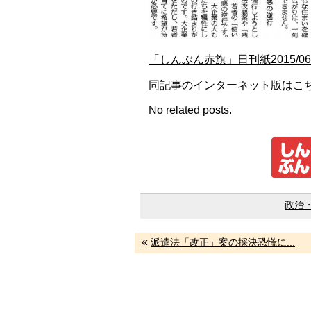
「しんぶん赤旗」日刊紙2015/
同記事のインターネット版はこ
No related posts.
政治
«
派遣法「改正」案の採決恐慌に...