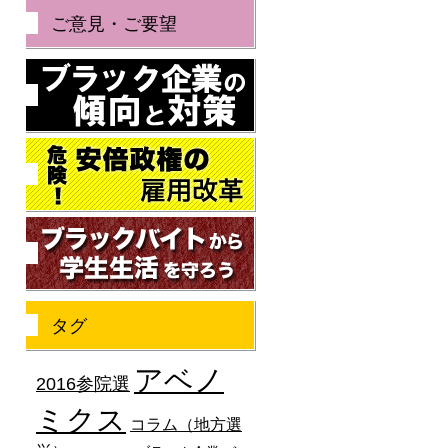
ご意見・ご要望
ブラック企業の傾向と
危険！安倍政権の雇用
ブラックバイトから学
タグ
アベノ
2016参院選
ミクス
コラム（地方選