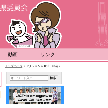
動画
リンク
トップページ
» アクション » 政治・社会 »