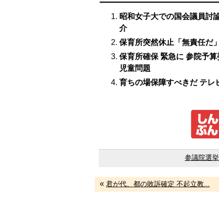
昭和女子大での国会議員討論
介
保育所突然休止「無責任だ」
保育所確保 緊急に 参院予
児童問題
育ちの場保障すべきだ テレ
参議院選挙
«
君が代、都の敗訴確定 不起立教...