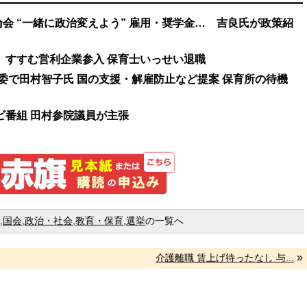
会 “一緒に政治変えよう” 雇用・奨学金… 吉良氏が政策紹
 すすむ営利企業参入 保育士いっせい退職
算委で田村智子氏 国の支援・解雇防止など提案 保育所の待機
ビ番組 田村参院議員が主張
しんぶん赤旗 見本紙また
,
国会
,
政治・社会
,
教育・保育
,
選挙
の一覧へ
»
介護離職 賃上げ待ったなし 与...