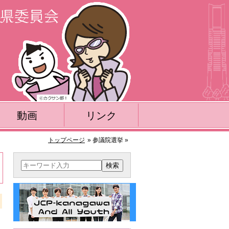
動画
リンク
トップページ
» 参議院選挙 »