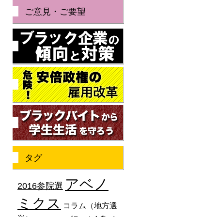
ご意見・ご要望
ブラック企業の傾向と
危険！安倍政権の雇用
ブラックバイトから学
タグ
アベノ
2016参院選
ミクス
コラム（地方選