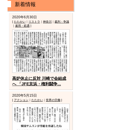
新着情報
2020年6月30日
[
たたかい
｜
リストラ
｜
神奈川
｜
裁判・争議
｜
雇用・処遇
]
高炉休止に反対 川崎で会結成
へ 「JFE京浜・権利闘争...
2020年5月15日
[
アクション
｜
たたかい
｜
世界の労働
]