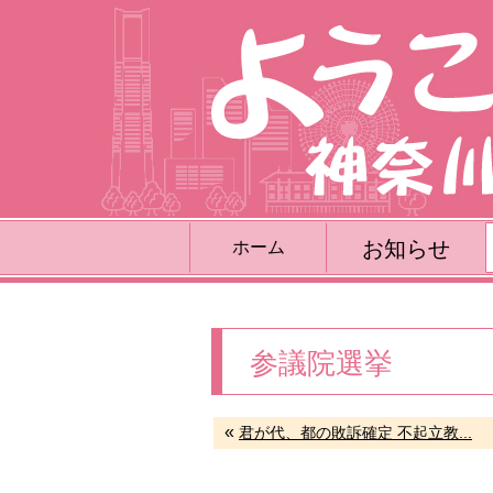
お知らせ
ホーム
参議院選挙
«
君が代、都の敗訴確定 不起立教...