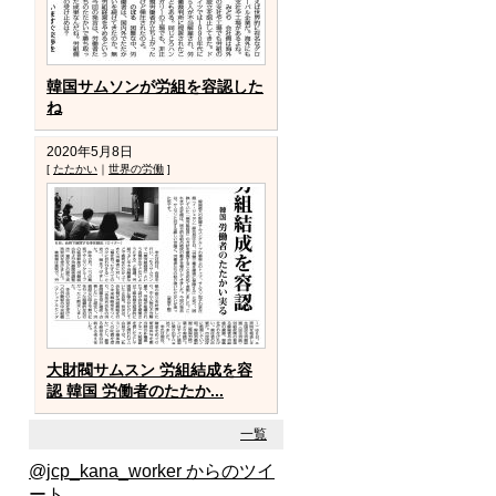
韓国サムソンが労組を容認した
ね
2020年5月8日
[
たたかい
｜
世界の労働
]
大財閥サムスン 労組結成を容
認 韓国 労働者のたたか...
一覧
@jcp_kana_worker からのツイ
ート