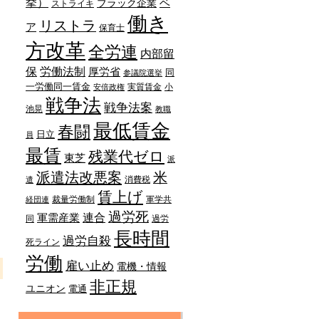
挙）
ベ
ブラック企業
ストライキ
働き
リストラ
ア
保育士
方改革
全労連
内部留
労働法制
保
厚労省
同
参議院選挙
一労働同一賃金
実質賃金
小
安倍政権
戦争法
戦争法案
池晃
教職
最低賃金
春闘
日立
員
最賃
残業代ゼロ
東芝
派
は購読の申込み
派遣法改悪案
米
消費税
遣
賃上げ
裁量労働制
軍学共
経団連
過労死
連合
軍需産業
同
過労
長時間
過労自殺
死ライン
労働
雇い止め
電機・情報
非正規
ユニオン
電通