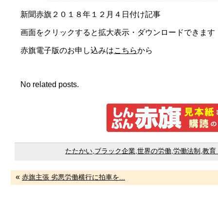
新聞赤旗２０１８年１２月４日付け記事
画面をクリックすると拡大表示・ダウンロードできます
赤旗電子版のお申し込みは
こちら
から
No related posts.
たたかい
,
ブラック企業
,
世界の労働
,
労働法制
,
教育
«
赤旗主張 劣悪労働横行に拍車を...