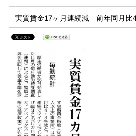
実質賃金17ヶ月連続減 前年同月比4