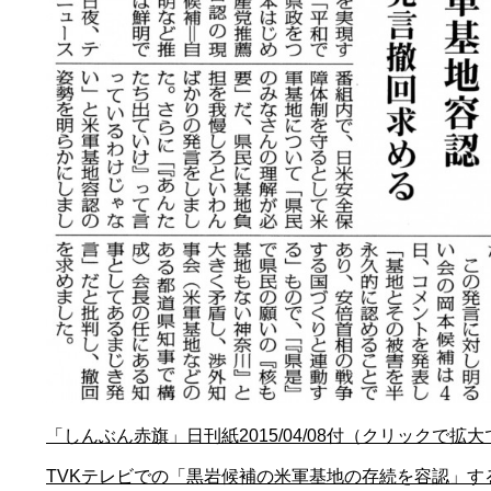
「しんぶん赤旗」日刊紙2015/04/08付（クリックで拡
TVKテレビでの「黒岩候補の米軍基地の存続を容認」す