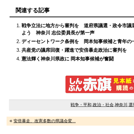
関連する記事
戦争立法に地方から審判を 道府県議選・政令市議
よう 神奈川 志位委員長が第一声
ディーセントワーク条例を 岡本知事候補と青年の
共産党の議席回復・躍進で安倍暴走政治に審判を 
憲法輝く神奈川県政に 岡本知事候補が奮闘
戦争・平和
,
政治・社会
,
神奈川
,
選
«
安倍暴走、改憲多数の県議会変...