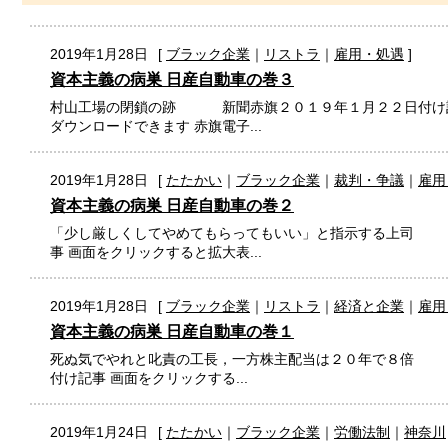
2019年1月28日
[
ブラック企業
｜
リストラ
｜
雇用・処遇
]
資本主義の病巣 日産自動車の巻３
村山工場の閉鎖の跡 新聞赤旗２０１９年１月２２日付け記
ダウンロードできます 赤旗電子...
2019年1月28日
[
たたかい
｜
ブラック企業
｜
裁判・争議
｜
雇用
資本主義の病巣 日産自動車の巻２
「少し厳しくしてやめてもらってもいい」と指示する上司 
事 画面をクリックすると拡大表...
2019年1月28日
[
ブラック企業
｜
リストラ
｜
経済と企業
｜
雇用
資本主義の病巣 日産自動車の巻１
死ぬ気でやれと叱責の工長，一方株主配当は２０年で８
付け記事 画面をクリックする...
2019年1月24日
[
たたかい
｜
ブラック企業
｜
労働法制
｜
神奈川