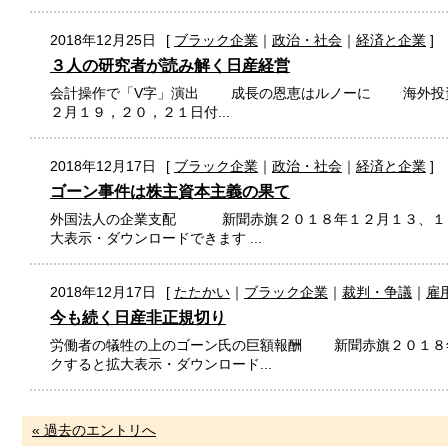
2018年12月25日
[
ブラック企業
｜
政治・社会
｜
経済と企業
]
３人の研究者が読み解く日産経営
会計操作で「V字」演出 成長の恩恵はルノーに 海外投資
２月１９，２０，２１日付...
2018年12月17日
[
ブラック企業
｜
政治・社会
｜
経済と企業
]
ゴーン事件は株主資本主義の果て
外国法人の企業支配 新聞赤旗２０１８年１２月１３、１４
大表示・ダウンロードできます ...
2018年12月17日
[
たたかい
｜
ブラック企業
｜
裁判・争議
｜
雇
今も続く日産非正規切り
労働者の犠牲の上のゴーン氏の巨額報酬 新聞赤旗２０１８年
クすると拡大表示・ダウンロード...
« 過去のエントリへ