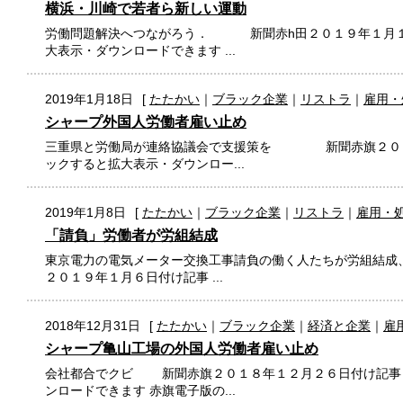
横浜・川崎で若者ら新しい運動
労働問題解決へつながろう． 新聞赤h田２０１９年１月１
大表示・ダウンロードできます ...
2019年1月18日
[
たたかい
｜
ブラック企業
｜
リストラ
｜
雇用・
シャープ外国人労働者雇い止め
三重県と労働局が連絡協議会で支援策を 新聞赤旗２０１
ックすると拡大表示・ダウンロー...
2019年1月8日
[
たたかい
｜
ブラック企業
｜
リストラ
｜
雇用・
「請負」労働者が労組結成
東京電力の電気メーター交換工事請負の働く人たちが労組結
２０１９年１月６日付け記事 ...
2018年12月31日
[
たたかい
｜
ブラック企業
｜
経済と企業
｜
雇
シャープ亀山工場の外国人労働者雇い止め
会社都合でクビ 新聞赤旗２０１８年１２月２６日付け記事 
ンロードできます 赤旗電子版の...