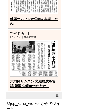
韓国サムソンが労組を容認した
ね
2020年5月8日
[
たたかい
｜
世界の労働
]
大財閥サムスン 労組結成を容
認 韓国 労働者のたたか...
一覧
@jcp_kana_worker からのツイ
ート