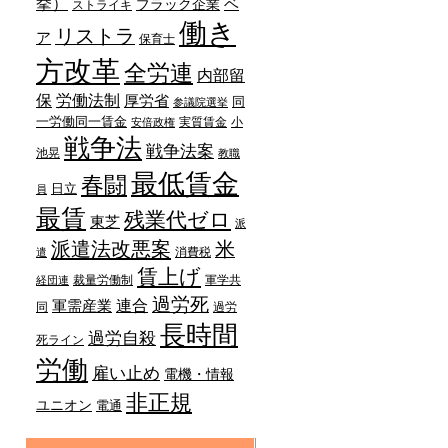
挙）
ベ
ブラック企業
ストライキ
働き
リストラ
ア
保育士
方改革
全労連
内部留
労働法制
保
厚労省
同
参議院選挙
一労働同一賃金
実質賃金
小
安倍政権
戦争法
戦争法案
池晃
教職
最低賃金
春闘
日立
員
最賃
残業代ゼロ
東芝
派
派遣法改悪案
米
消費税
遣
賃上げ
裁量労働制
軍学共
経団連
過労死
連合
軍需産業
同
過労
長時間
過労自殺
死ライン
労働
雇い止め
電機・情報
非正規
ユニオン
電通