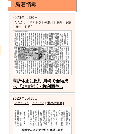
新着情報
は購読の申込み
2020年6月30日
[
たたかい
｜
リストラ
｜
神奈川
｜
裁判・争議
｜
雇用・処遇
]
高炉休止に反対 川崎で会結成
へ 「JFE京浜・権利闘争...
2020年5月15日
[
アクション
｜
たたかい
｜
世界の労働
]