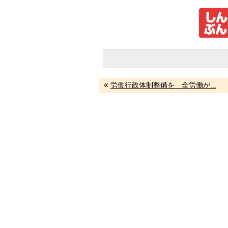
«
労働行政体制整備を 全労働が...