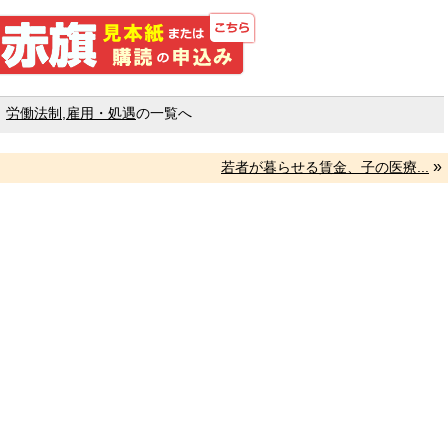
しんぶん赤旗 見本紙また
労働法制
,
雇用・処遇
の一覧へ
»
若者が暮らせる賃金、子の医療...