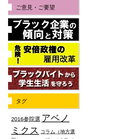
ご意見・ご要望
ブラック企業の傾向と
危険！安倍政権の雇用
ブラックバイトから学
タグ
アベノ
2016参院選
ミクス
コラム（地方選