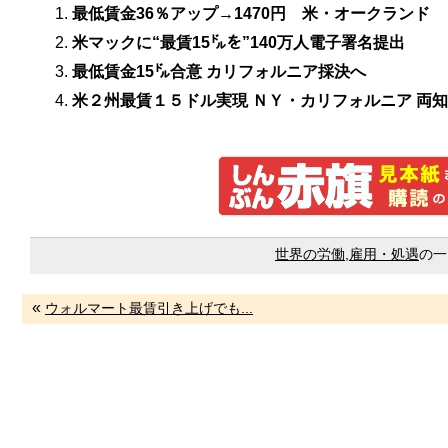
最低賃金36％アップ→1470円 米・オークランド
米マックに“最賃15㌦を”140万人電子署名提出
最低賃金15㌦合意 カリフォルニア採決へ
米２州最賃１５ドル実現 ＮＹ・カリフォルニア 両
世界の労働
,
雇用・処遇
の一
«
ウォルマート最賃引き上げでも...