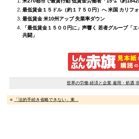
米270都市で最賃行動 低賃金労働者「15㌦（約18
最低賃金１５ドル（約１７５０円）へ 米国 カリフ
最低賃金 米10州アップ 失業率ダウン
「最低賃金１５００円に」声響く 若者グループ「エ
共闘」
世界の労働
,
経済と企業
,
雇用・処遇
,
«
「法的手続き省略できない」東...