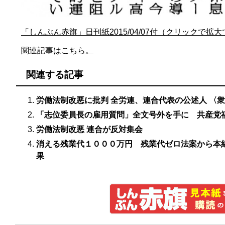
「しんぶん赤旗」日刊紙2015/04/07付（クリックで拡
関連記事はこちら。
関連する記事
労働法制改悪に批判 全労連、連合代表の公述人 〈
「志位委員長の雇用質問」全文号外を手に 共産党
労働法制改悪 連合が反対集会
消える残業代１０００万円 残業代ゼロ法案から本
果