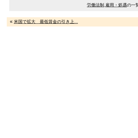
労働法制
,
雇用・処遇
の一
«
米国で拡大 最低賃金の引き上...